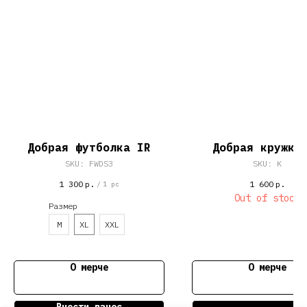
Добрая футболка IR
Добрая кружка
SKU:
FWDS3
SKU:
K
1 300
р.
1 600
р.
/
1 pc
Out of stock
Размер
M
XL
XXL
О мерче
О мерче
Внести взнос