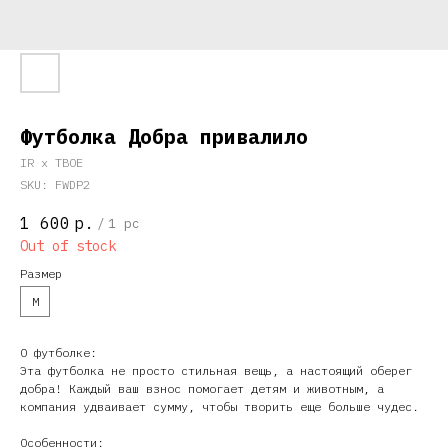
Футболка Добра привалило
IR x ТВОЕ
SKU:
FWDP2
1 600
р.
/
1 pc
Out of stock
Размер
M
О футболке:
Эта футболка не просто стильная вещь, а настоящий оберег
добра! Каждый ваш взнос помогает детям и животным, а
компания удваивает сумму, чтобы творить еще больше чудес.
Особенности: