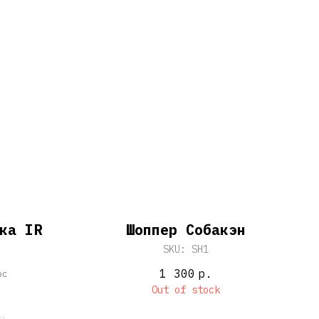
ка IR
Шоппер Собакэн
SKU:
SH1
1 300
р.
pc
Out of stock