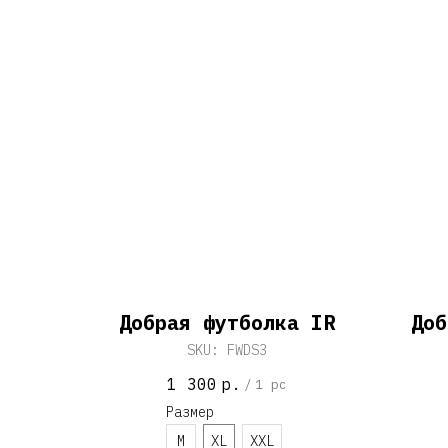
Добрая футболка IR
Доб
SKU:
FWDS3
1 300
р.
/
1 pc
Размер
M
XL
XXL