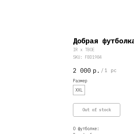
Добрая футболк
IR x ТВОЕ
SKU:
FBD1984
р.
2 000
/
1 pc
Размер
XXL
Out of stock
О футболке: