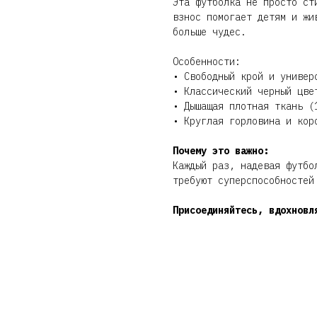
Эта футболка не просто ст
взнос помогает детям и жи
больше чудес.
Особенности:
• Свободный крой и универ
• Классический черный цве
• Дышащая плотная ткань (
• Круглая горловина и кор
Почему это важно:
Каждый раз, надевая футбо
требуют суперспособностей
Присоединяйтесь, вдохновл