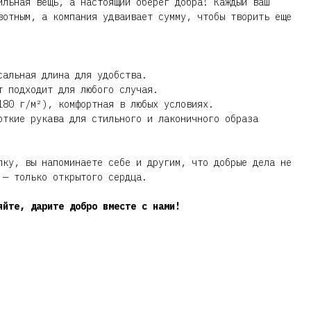
ильная вещь, а настоящий оберег добра! Каждый ваш
вотным, а компания удваивает сумму, чтобы творить еще
сальная длина для удобства.
т подходит для любого случая.
180 г/м²), комфортная в любых условиях.
откие рукава для стильного и лаконичного образа
лку, вы напоминаете себе и другим, что добрые дела не
 — только открытого сердца.
яйте, дарите добро вместе с нами!