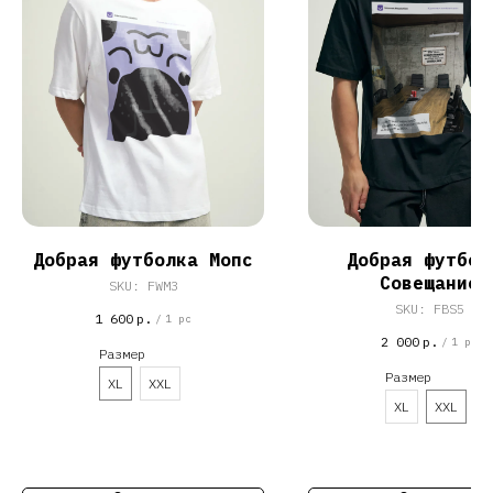
Добрая футболка Мопс
Добрая футбол
Совещание
SKU:
FWM3
SKU:
FBS5
1 600
р.
/
1 pc
2 000
р.
/
1 pc
Размер
Размер
XL
XXL
XL
XXL