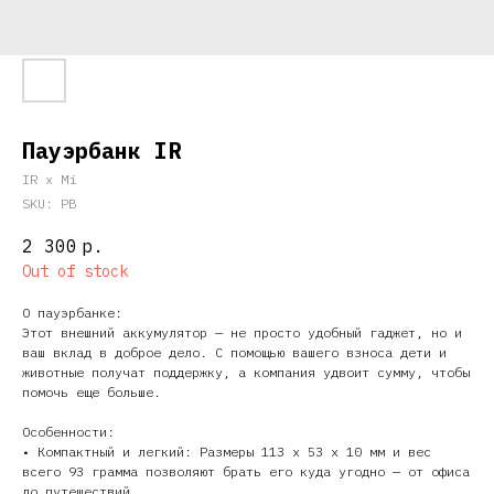
Пауэрбанк IR
IR x Mi
SKU:
PB
2 300
р.
Out of stock
О пауэрбанке:
Этот внешний аккумулятор — не просто удобный гаджет, но и
ваш вклад в доброе дело. С помощью вашего взноса дети и
животные получат поддержку, а компания удвоит сумму, чтобы
помочь еще больше.
Особенности:
• Компактный и легкий: Размеры 113 х 53 х 10 мм и вес
всего 93 грамма позволяют брать его куда угодно — от офиса
до путешествий.